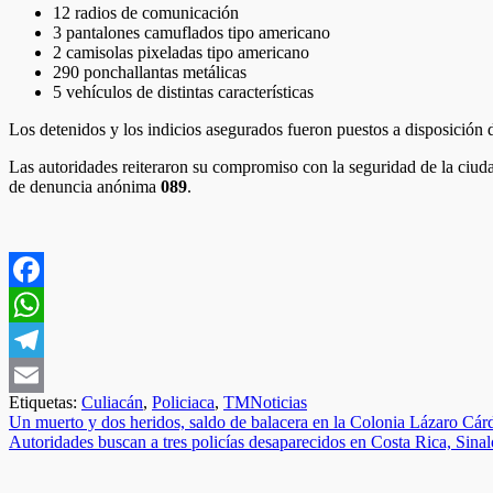
12 radios de comunicación
3 pantalones camuflados tipo americano
2 camisolas pixeladas tipo americano
290 ponchallantas metálicas
5 vehículos de distintas características
Los detenidos y los indicios asegurados fueron puestos a disposición d
Las autoridades reiteraron su compromiso con la seguridad de la ciud
de denuncia anónima
089
.
Facebook
WhatsApp
Telegram
Etiquetas:
Culiacán
,
Policiaca
,
TMNoticias
Email
Navegación
Un muerto y dos heridos, saldo de balacera en la Colonia Lázaro Cár
Autoridades buscan a tres policías desaparecidos en Costa Rica, Sina
de
entradas