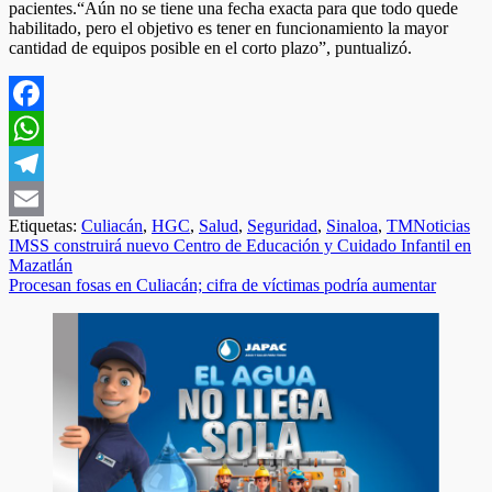
pacientes.“Aún no se tiene una fecha exacta para que todo quede
habilitado, pero el objetivo es tener en funcionamiento la mayor
cantidad de equipos posible en el corto plazo”, puntualizó.
Facebook
WhatsApp
Telegram
Etiquetas:
Culiacán
,
HGC
,
Salud
,
Seguridad
,
Sinaloa
,
TMNoticias
Email
Navegación
IMSS construirá nuevo Centro de Educación y Cuidado Infantil en
Mazatlán
de
Procesan fosas en Culiacán; cifra de víctimas podría aumentar
entradas