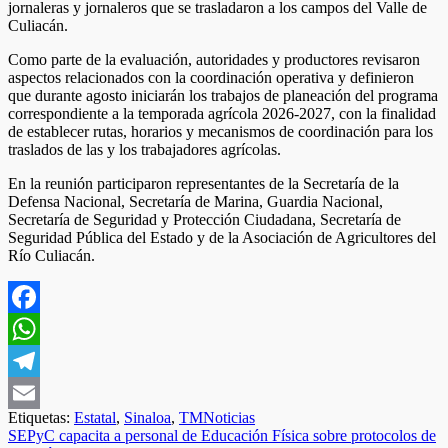
jornaleras y jornaleros que se trasladaron a los campos del Valle de
Culiacán.
Como parte de la evaluación, autoridades y productores revisaron
aspectos relacionados con la coordinación operativa y definieron
que durante agosto iniciarán los trabajos de planeación del programa
correspondiente a la temporada agrícola 2026-2027, con la finalidad
de establecer rutas, horarios y mecanismos de coordinación para los
traslados de las y los trabajadores agrícolas.
En la reunión participaron representantes de la Secretaría de la
Defensa Nacional, Secretaría de Marina, Guardia Nacional,
Secretaría de Seguridad y Protección Ciudadana, Secretaría de
Seguridad Pública del Estado y de la Asociación de Agricultores del
Río Culiacán.
Facebook
WhatsApp
Telegram
Etiquetas:
Estatal
,
Sinaloa
,
TMNoticias
Email
Navegación
SEPyC capacita a personal de Educación Física sobre protocolos de