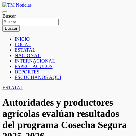
Saltar
al
TM Noticias
contenido
Buscar
TM Noticias
Buscar
INICIO
LOCAL
ESTATAL
NACIONAL
INTERNACIONAL
ESPECTÁCULOS
DEPORTES
ESCUCHANOS AQUI
ESTATAL
Autoridades y productores
agrícolas evalúan resultados
del programa Cosecha Segura