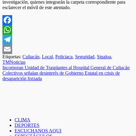
investigación, quienes integrarán la carpeta correspondiente para
esclarecer el móvil de este atentado.
Facebook
WhatsApp
Telegram
Etiquetas:
Culiacán
,
Local
,
Policiaca
,
Seguridad
,
Sinaloa
,
Email
TMNoticias
Navegación
Incorporan Unidad de Trasplantes al Hospital General de Culiacán
Colectivos señalan desinterés de Gobierno Estatal en crisis de
de
desaparición forzada
entradas
CLIMA
DEPORTES
ESCUCHANOS AQUI