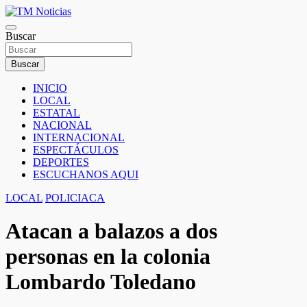
Saltar
al
TM Noticias
contenido
Buscar
TM Noticias
Buscar
INICIO
LOCAL
ESTATAL
NACIONAL
INTERNACIONAL
ESPECTÁCULOS
DEPORTES
ESCUCHANOS AQUI
LOCAL
POLICIACA
Atacan a balazos a dos
personas en la colonia
Lombardo Toledano