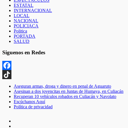
ESPECTÁCULOS
ESTATAL
INTERNACIONAL
LOCAL
NACIONAL
POLICIACA
Politica
PORTADA
SALUD
Siguenos en Redes
Facebook
TikTok
Aseguran armas, droga y dinero en penal de Aguaruto
Asesinan a dos jovencitas en Juntas de Humaya, en Culiacán
Recuperan 10 vehículos robados en Culiacán y Navolato
Escúchanos Aquí
Política de privacidad