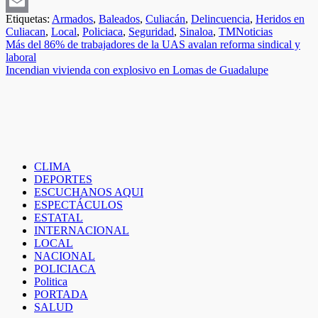
Telegram
Etiquetas:
Armados
,
Baleados
,
Culiacán
,
Delincuencia
,
Heridos en
Email
Culiacan
,
Local
,
Policiaca
,
Seguridad
,
Sinaloa
,
TMNoticias
Navegación
Más del 86% de trabajadores de la UAS avalan reforma sindical y
laboral
de
Incendian vivienda con explosivo en Lomas de Guadalupe
entradas
CLIMA
DEPORTES
ESCUCHANOS AQUI
ESPECTÁCULOS
ESTATAL
INTERNACIONAL
LOCAL
NACIONAL
POLICIACA
Politica
PORTADA
SALUD