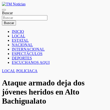
Saltar
al
TM Noticias
contenido
Buscar
TM Noticias
Buscar
INICIO
LOCAL
ESTATAL
NACIONAL
INTERNACIONAL
ESPECTÁCULOS
DEPORTES
ESCUCHANOS AQUI
LOCAL
POLICIACA
Ataque armado deja dos
jóvenes heridos en Alto
Bachigualato