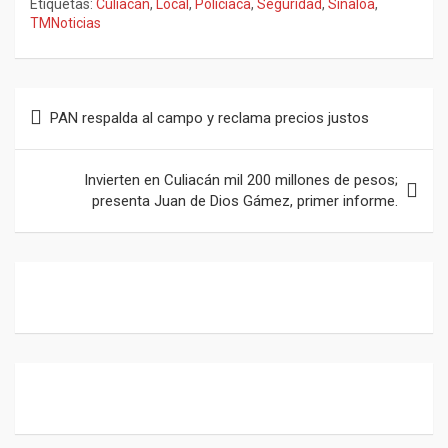
Etiquetas:
Culiacán
,
Local
,
Policiaca
,
Seguridad
,
Sinaloa
,
ce
at
e
ail
TMNoticias
b
s
gr
o
A
a
Navegación
o
p
m
PAN respalda al campo y reclama precios justos
de
k
p
entradas
Invierten en Culiacán mil 200 millones de pesos;
presenta Juan de Dios Gámez, primer informe.