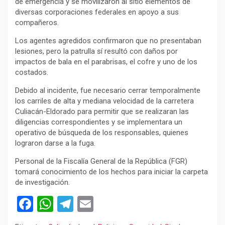
de emergencia y se movilizaron al sitio elementos de
diversas corporaciones federales en apoyo a sus
compañeros.
Los agentes agredidos confirmaron que no presentaban
lesiones, pero la patrulla sí resultó con daños por
impactos de bala en el parabrisas, el cofre y uno de los
costados.
Debido al incidente, fue necesario cerrar temporalmente
los carriles de alta y mediana velocidad de la carretera
Culiacán-Eldorado para permitir que se realizaran las
diligencias correspondientes y se implementara un
operativo de búsqueda de los responsables, quienes
lograron darse a la fuga.
Personal de la Fiscalía General de la República (FGR)
tomará conocimiento de los hechos para iniciar la carpeta
de investigación.
F
W
T
E
a
h
el
m