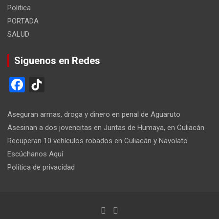
Politica
PORTADA
SALUD
Siguenos en Redes
F
Ti
a
k
ce
T
Aseguran armas, droga y dinero en penal de Aguaruto
b
o
Asesinan a dos jovencitas en Juntas de Humaya, en Culiacán
Recuperan 10 vehículos robados en Culiacán y Navolato
o
k
Escúchanos Aquí
o
Política de privacidad
k