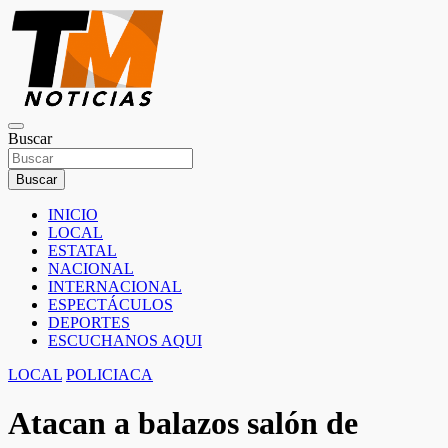
Saltar
al
contenido
TM Noticias
Buscar
TM Noticias
Buscar
INICIO
LOCAL
ESTATAL
NACIONAL
INTERNACIONAL
ESPECTÁCULOS
DEPORTES
ESCUCHANOS AQUI
LOCAL
POLICIACA
Atacan a balazos salón de