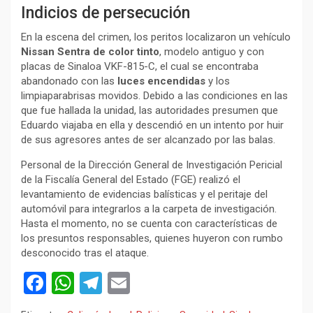
​Indicios de persecución
​En la escena del crimen, los peritos localizaron un vehículo
Nissan Sentra de color tinto
, modelo antiguo y con
placas de Sinaloa VKF-815-C, el cual se encontraba
abandonado con las
luces encendidas
y los
limpiaparabrisas movidos. Debido a las condiciones en las
que fue hallada la unidad, las autoridades presumen que
Eduardo viajaba en ella y descendió en un intento por huir
de sus agresores antes de ser alcanzado por las balas.
​Personal de la Dirección General de Investigación Pericial
de la Fiscalía General del Estado (FGE) realizó el
levantamiento de evidencias balísticas y el peritaje del
automóvil para integrarlos a la carpeta de investigación.
Hasta el momento, no se cuenta con características de
los presuntos responsables, quienes huyeron con rumbo
desconocido tras el ataque.
F
W
T
E
a
h
el
m