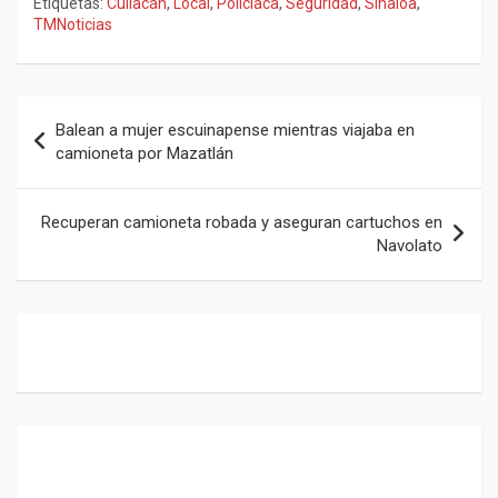
Etiquetas:
Culiacán
,
Local
,
Policiaca
,
Seguridad
,
Sinaloa
,
ce
at
e
ail
TMNoticias
b
s
gr
o
A
a
Navegación
o
p
m
Balean a mujer escuinapense mientras viajaba en
de
camioneta por Mazatlán
k
p
entradas
Recuperan camioneta robada y aseguran cartuchos en
Navolato