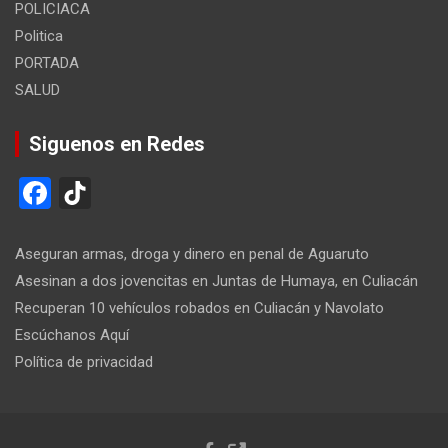
POLICIACA
Politica
PORTADA
SALUD
Siguenos en Redes
F
Ti
a
k
ce
T
Aseguran armas, droga y dinero en penal de Aguaruto
b
o
Asesinan a dos jovencitas en Juntas de Humaya, en Culiacán
Recuperan 10 vehículos robados en Culiacán y Navolato
o
k
Escúchanos Aquí
o
Política de privacidad
k