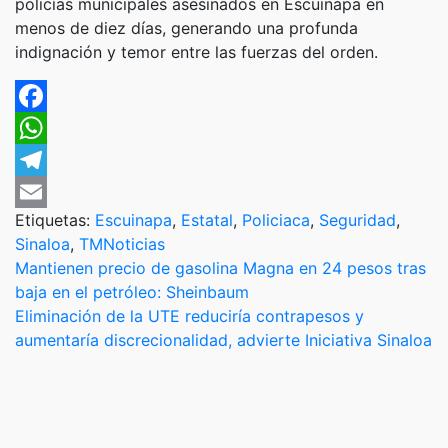
policías municipales asesinados en Escuinapa en
menos de diez días, generando una profunda
indignación y temor entre las fuerzas del orden.
Facebook
WhatsApp
Telegram
Etiquetas:
Escuinapa
,
Estatal
,
Policiaca
,
Seguridad
,
Email
Sinaloa
,
TMNoticias
Navegación
Mantienen precio de gasolina Magna en 24 pesos tras
baja en el petróleo: Sheinbaum
de
Eliminación de la UTE reduciría contrapesos y
entradas
aumentaría discrecionalidad, advierte Iniciativa Sinaloa