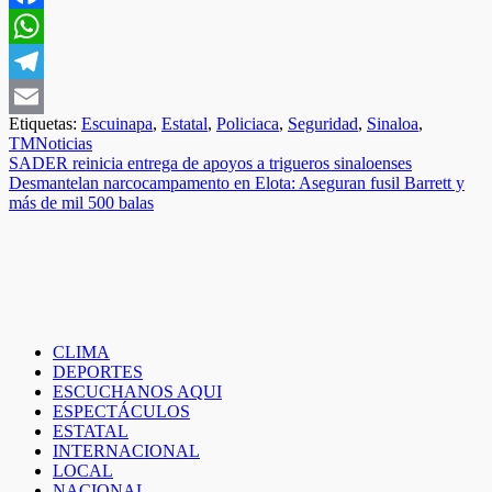
Facebook
WhatsApp
Telegram
Etiquetas:
Escuinapa
,
Estatal
,
Policiaca
,
Seguridad
,
Sinaloa
,
Email
TMNoticias
Navegación
SADER reinicia entrega de apoyos a trigueros sinaloenses
Desmantelan narcocampamento en Elota: Aseguran fusil Barrett y
de
más de mil 500 balas
entradas
CLIMA
DEPORTES
ESCUCHANOS AQUI
ESPECTÁCULOS
ESTATAL
INTERNACIONAL
LOCAL
NACIONAL