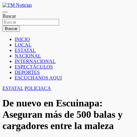
Saltar
al
TM Noticias
contenido
Buscar
TM Noticias
Buscar
INICIO
LOCAL
ESTATAL
NACIONAL
INTERNACIONAL
ESPECTÁCULOS
DEPORTES
ESCUCHANOS AQUI
ESTATAL
POLICIACA
De nuevo en Escuinapa:
Aseguran más de 500 balas y
cargadores entre la maleza