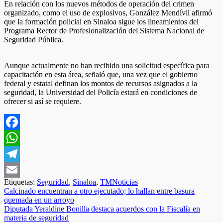
En relación con los nuevos métodos de operación del crimen
organizado, como el uso de explosivos, González Mendívil afirmó
que la formación policial en Sinaloa sigue los lineamientos del
Programa Rector de Profesionalización del Sistema Nacional de
Seguridad Pública.
Aunque actualmente no han recibido una solicitud específica para
capacitación en esta área, señaló que, una vez que el gobierno
federal y estatal definan los montos de recursos asignados a la
seguridad, la Universidad del Policía estará en condiciones de
ofrecer si así se requiere.
Facebook
WhatsApp
Telegram
Etiquetas:
Seguridad
,
Sinaloa
,
TMNoticias
Email
Navegación
Calcinado encuentran a otro ejecutado; lo hallan entre basura
quemada en un arroyo
de
Diputada Yeraldine Bonilla destaca acuerdos con la Fiscalía en
entradas
materia de seguridad