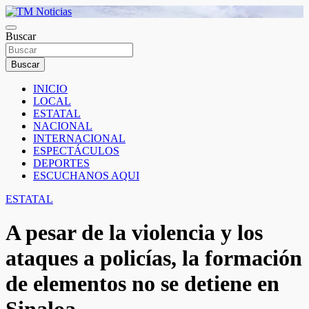
Saltar
al
TM Noticias
contenido
Buscar
TM Noticias
Buscar
INICIO
LOCAL
ESTATAL
NACIONAL
INTERNACIONAL
ESPECTÁCULOS
DEPORTES
ESCUCHANOS AQUI
ESTATAL
A pesar de la violencia y los
ataques a policías, la formación
de elementos no se detiene en