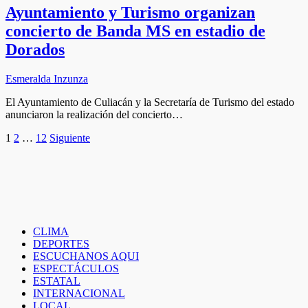
Ayuntamiento y Turismo organizan
concierto de Banda MS en estadio de
Dorados
Esmeralda Inzunza
El Ayuntamiento de Culiacán y la Secretaría de Turismo del estado
anunciaron la realización del concierto…
Paginación
1
2
…
12
Siguiente
de
entradas
CLIMA
DEPORTES
ESCUCHANOS AQUI
ESPECTÁCULOS
ESTATAL
INTERNACIONAL
LOCAL