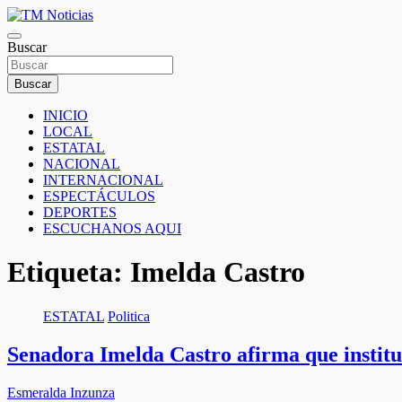
Saltar
al
TM Noticias
contenido
Buscar
TM Noticias
Buscar
INICIO
LOCAL
ESTATAL
NACIONAL
INTERNACIONAL
ESPECTÁCULOS
DEPORTES
ESCUCHANOS AQUI
Etiqueta:
Imelda Castro
ESTATAL
Politica
Senadora Imelda Castro afirma que institu
Esmeralda Inzunza