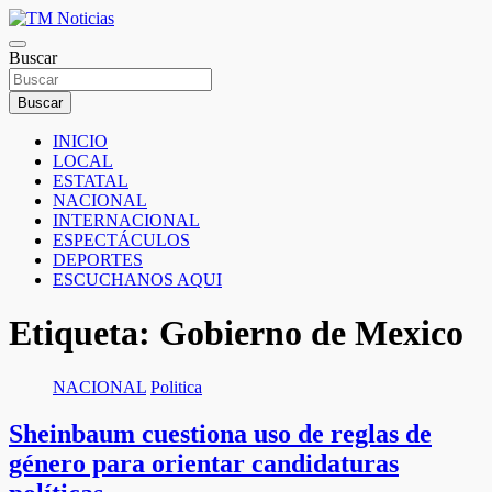
Saltar
al
TM Noticias
contenido
Buscar
TM Noticias
Buscar
INICIO
LOCAL
ESTATAL
NACIONAL
INTERNACIONAL
ESPECTÁCULOS
DEPORTES
ESCUCHANOS AQUI
Etiqueta:
Gobierno de Mexico
NACIONAL
Politica
Sheinbaum cuestiona uso de reglas de
género para orientar candidaturas