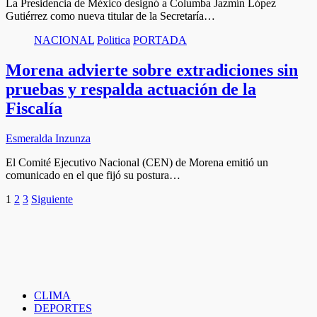
La Presidencia de México designó a Columba Jazmín López
Gutiérrez como nueva titular de la Secretaría…
NACIONAL
Politica
PORTADA
Morena advierte sobre extradiciones sin
pruebas y respalda actuación de la
Fiscalía
Esmeralda Inzunza
El Comité Ejecutivo Nacional (CEN) de Morena emitió un
comunicado en el que fijó su postura…
Paginación
1
2
3
Siguiente
de
entradas
CLIMA
DEPORTES