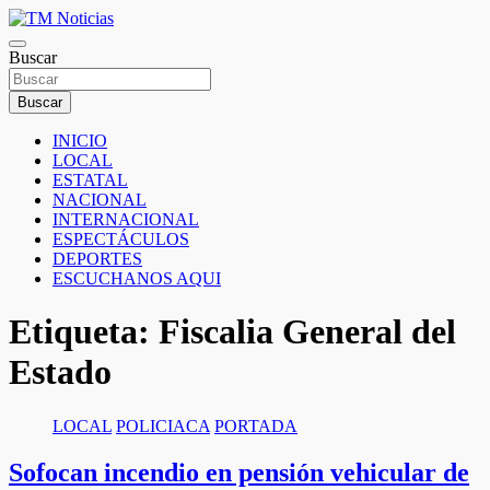
Saltar
al
TM Noticias
contenido
Buscar
TM Noticias
Buscar
INICIO
LOCAL
ESTATAL
NACIONAL
INTERNACIONAL
ESPECTÁCULOS
DEPORTES
ESCUCHANOS AQUI
Etiqueta:
Fiscalia General del
Estado
LOCAL
POLICIACA
PORTADA
Sofocan incendio en pensión vehicular de