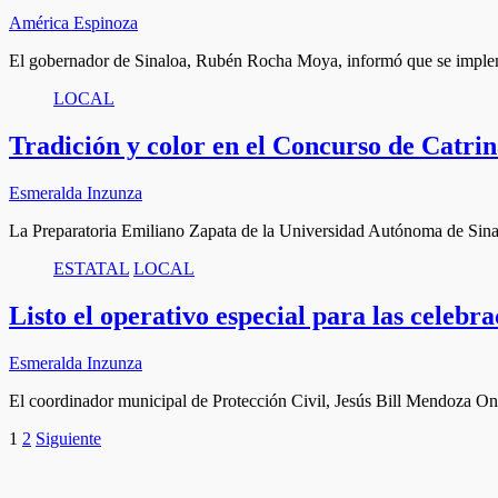
América Espinoza
El gobernador de Sinaloa, Rubén Rocha Moya, informó que se implem
LOCAL
Tradición y color en el Concurso de Catri
Esmeralda Inzunza
La Preparatoria Emiliano Zapata de la Universidad Autónoma de Sin
ESTATAL
LOCAL
Listo el operativo especial para las celebr
Esmeralda Inzunza
El coordinador municipal de Protección Civil, Jesús Bill Mendoza On
Paginación
1
2
Siguiente
de