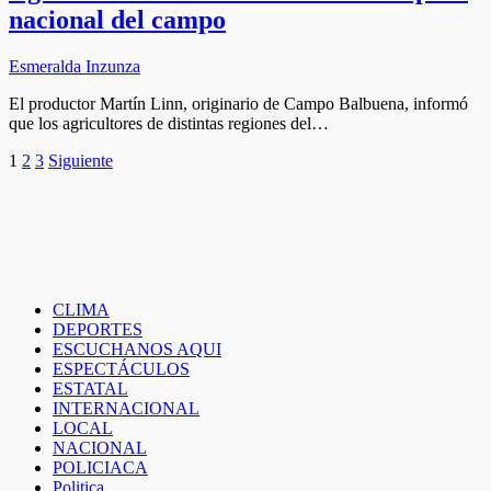
nacional del campo
Esmeralda Inzunza
El productor Martín Linn, originario de Campo Balbuena, informó
que los agricultores de distintas regiones del…
Paginación
1
2
3
Siguiente
de
entradas
CLIMA
DEPORTES
ESCUCHANOS AQUI
ESPECTÁCULOS
ESTATAL
INTERNACIONAL
LOCAL
NACIONAL
POLICIACA
Politica