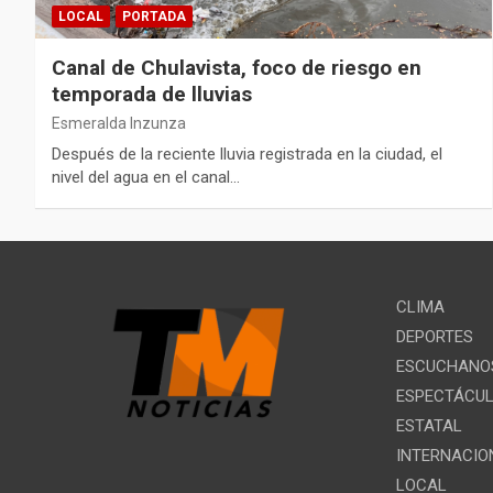
LOCAL
PORTADA
Canal de Chulavista, foco de riesgo en
temporada de lluvias
Esmeralda Inzunza
Después de la reciente lluvia registrada en la ciudad, el
nivel del agua en el canal…
CLIMA
DEPORTES
ESCUCHANOS
ESPECTÁCU
ESTATAL
INTERNACIO
LOCAL