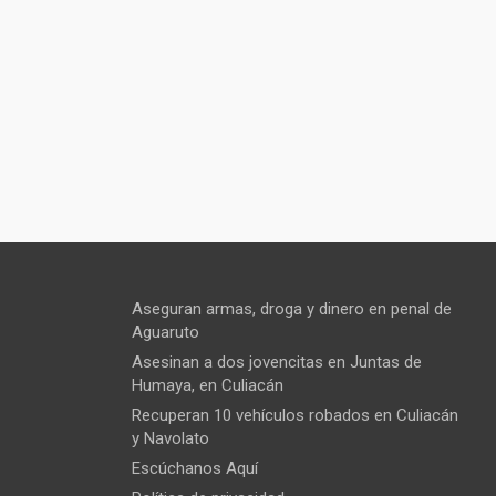
Aseguran armas, droga y dinero en penal de
Aguaruto
Asesinan a dos jovencitas en Juntas de
Humaya, en Culiacán
Recuperan 10 vehículos robados en Culiacán
y Navolato
Escúchanos Aquí