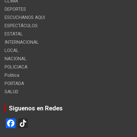
CLIMA
DEPORTES
ESCUCHANOS AQUI
ESPECTÁCULOS
ESTATAL
INTERNACIONAL
LOCAL
NACIONAL
POLICIACA
Politica
PORTADA
SALUD
Siguenos en Redes
F
Ti
a
k