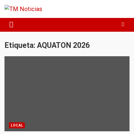
Saltar
al
contenido
TM Noticias
TM Noticias
Etiqueta:
AQUATON 2026
LOCAL