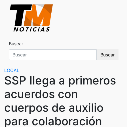
Saltar
al
contenido
TM Noticias
TM Noticias
Buscar
Buscar
LOCAL
SSP llega a primeros
acuerdos con
cuerpos de auxilio
para colaboración