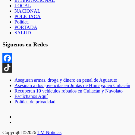
INTERNACIONAL
LOCAL
NACIONAL
POLICIACA
Politica
PORTADA
SALUD
Siguenos en Redes
Facebook
TikTok
Aseguran armas, droga y dinero en penal de Aguaruto
Asesinan a dos jovencitas en Juntas de Humaya, en Culiacán
Recuperan 10 vehículos robados en Culiacán y Navolato
Escúchanos Aquí
Política de privacidad
Copyright ©2026
TM Noticias