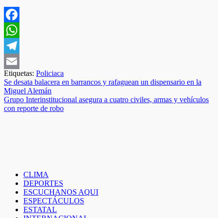
Facebook
WhatsApp
Telegram
Etiquetas:
Policiaca
Email
Navegación
Se desata balacera en barrancos y rafaguean un dispensario en la
Miguel Alemán
de
Grupo Interinstitucional asegura a cuatro civiles, armas y vehículos
entradas
con reporte de robo
CLIMA
DEPORTES
ESCUCHANOS AQUI
ESPECTÁCULOS
ESTATAL