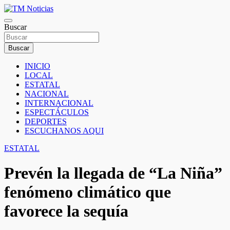
Saltar
al
TM Noticias
contenido
Buscar
TM Noticias
Buscar
INICIO
LOCAL
ESTATAL
NACIONAL
INTERNACIONAL
ESPECTÁCULOS
DEPORTES
ESCUCHANOS AQUI
ESTATAL
Prevén la llegada de “La Niña”
fenómeno climático que
favorece la sequía