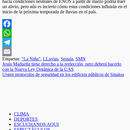
hacia condiciones neutrales de ENOS a partir de marzo podría traer
un alivio, pero aún es incierto cómo estas condiciones influirán en el
inicio de la próxima temporada de lluvias en el país.
Facebook
WhatsApp
Telegram
Etiquetas:
"La Niña"
,
LLuvias
,
Sequía
,
SMN
Email
Navegación
Jesús Madueña tiene derecho a la reelección, pero deberá hacerlo
con la Nueva Ley Orgánica de la UAS
de
Urgen protocolos de seguridad en los edificios públicos de Sinaloa
entradas
CLIMA
DEPORTES
ESCUCHANOS AQUI
ESPECTÁCULOS