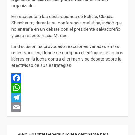
organizado.
En respuesta a las declaraciones de Bukele, Claudia
Sheinbaum, durante su conferencia matutina, indicó que
no entraría en un debate con el presidente salvadoreño
y pidió respeto hacia México.
La discusión ha provocado reacciones variadas en las
redes sociales, donde se compara el enfoque de ambos
líderes en la lucha contra el crimen y se debate sobre la
efectividad de sus estrategias.
F
a
W
c
h
T
e
a
e
E
b
t
l
m
Navegación
Viejo Hospital General pudiera destinarse para