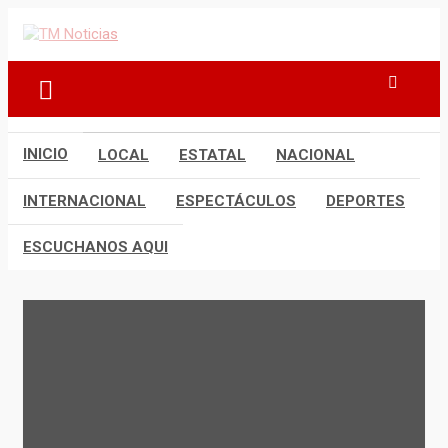
Saltar
al
TM Noticias
TM Noticias
contenido
INICIO
LOCAL
ESTATAL
NACIONAL
INTERNACIONAL
ESPECTÁCULOS
DEPORTES
ESCUCHANOS AQUI