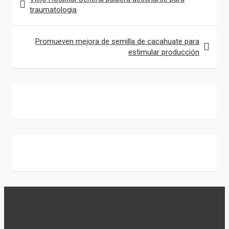
o
s
e
a
de
traumatologia
o
A
g
i
entradas
k
p
r
l
Promueven mejora de semilla de cacahuate para
p
a
estimular producción
m