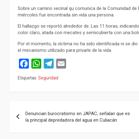
Sobre un camino vecinal qu comunica de la Comunidad de E
miércoles fue encontrada sin vida una persona.
El hallazgo se reportó alrededor de. Las 11 horas, indicand
color claro, atada con mecates y semicubierta con una bols
Por el momento, la víctima no ha sido identificada ni se dio
el mecanismo utilizado para privarle de la vida.
F
W
T
E
a
h
el
m
Etiquetas:
Seguridad
ce
at
e
ail
b
s
gr
o
A
a
Navegación
o
p
m
Denuncian burocratismo en JAPAC; señalan que es
de
la principal depredadora del agua en Culiacán
k
p
entradas