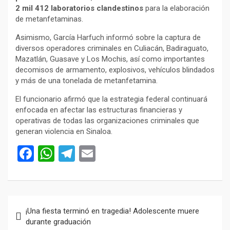
2 mil 412 laboratorios clandestinos
para la elaboración
de metanfetaminas.
Asimismo, García Harfuch informó sobre la captura de
diversos operadores criminales en Culiacán, Badiraguato,
Mazatlán, Guasave y Los Mochis, así como importantes
decomisos de armamento, explosivos, vehículos blindados
y más de una tonelada de metanfetamina.
El funcionario afirmó que la estrategia federal continuará
enfocada en afectar las estructuras financieras y
operativas de todas las organizaciones criminales que
generan violencia en Sinaloa.
F
W
T
E
a
h
el
m
ce
at
e
ail
b
s
gr
Navegación
¡Una fiesta terminó en tragedia! Adolescente muere
o
A
a
de
durante graduación