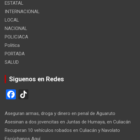
ESTATAL
INTERNACIONAL
LOCAL
NACIONAL
POLICIACA
Politica
PORTADA
SALUD
Siguenos en Redes
F
Ti
a
k
ce
T
Aseguran armas, droga y dinero en penal de Aguaruto
b
o
Asesinan a dos jovencitas en Juntas de Humaya, en Culiacán
Recuperan 10 vehículos robados en Culiacán y Navolato
o
k
Escúchanos Aquí