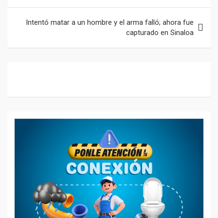
o
p
m
entradas
k
p
Intentó matar a un hombre y el arma falló; ahora fue
capturado en Sinaloa