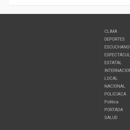
entradas
p
a
m
CLIMA
DEPORTES
ESCUCHANOS
ESPECTÁCU
ESTATAL
INTERNACIO
LOCAL
NACIONAL
POLICIACA
Politica
PORTADA
SALUD