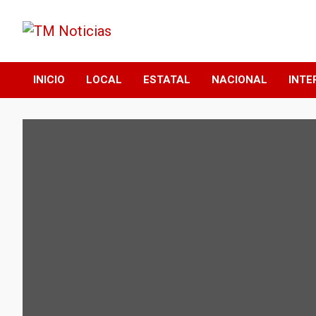
Saltar
al
contenido
TM Noticias
TM Noticias
INICIO
LOCAL
ESTATAL
NACIONAL
INTE