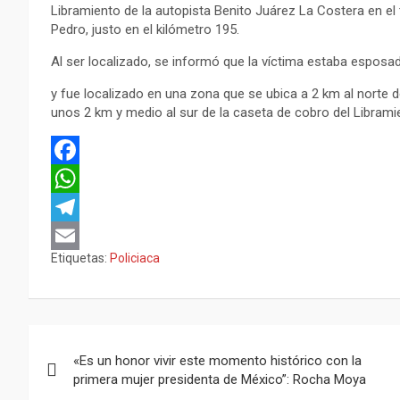
Libramiento de la autopista Benito Juárez La Costera en el 
Pedro, justo en el kilómetro 195.
Al ser localizado, se informó que la víctima estaba esposa
y fue localizado en una zona que se ubica a 2 km al norte de
unos 2 km y medio al sur de la caseta de cobro del Libramie
F
a
W
c
h
T
Etiquetas:
Policiaca
e
a
e
E
b
t
l
m
o
s
e
a
Navegación
o
A
g
i
«Es un honor vivir este momento histórico con la
de
k
p
r
l
primera mujer presidenta de México”: Rocha Moya