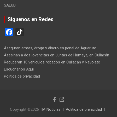
SALUD
Siguenos en Redes
F
Ti
a
k
ce
T
Aseguran armas, droga y dinero en penal de Aguaruto
b
o
Asesinan a dos jovencitas en Juntas de Humaya, en Culiacán
Recuperan 10 vehículos robados en Culiacán y Navolato
o
k
Escúchanos Aquí
o
Política de privacidad
k
Copyright ©2026
TM Noticias
Política de privacidad