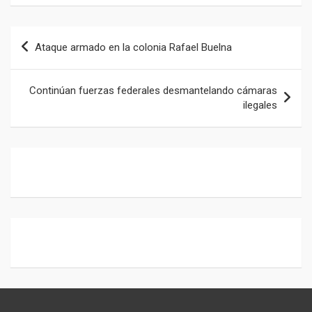
b
s
gr
o
A
a
Navegación
Ataque armado en la colonia Rafael Buelna
o
p
m
de
k
p
entradas
Continúan fuerzas federales desmantelando cámaras
ilegales