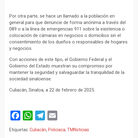
Por otra parte, se hace un llamado a la población en
general para que denuncie de forma anónima a través del
089 o a la línea de emergencias 911 sobre la existencia o
colocación de cámaras en negocios o domicilios sin el
consentimiento de los dueños o responsables de hogares
y negocios.
Con acciones de este tipo, el Gobierno Federal y el
Gobierno del Estado muestran su compromiso por
mantener la seguridad y salvaguardar la tranquilidad de la
sociedad sinaloense.
Culiacán, Sinaloa, a 22 de febrero de 2025.
F
W
T
E
a
h
el
m
Etiquetas:
Culiacán
,
Policiaca
,
TMNoticias
ce
at
e
ail