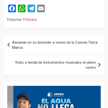
F
W
T
E
a
h
el
m
Etiquetas:
Policiaca
ce
at
e
ail
b
s
gr
o
A
a
Navegación
Asesinan en su domicilio a vecino de la Colonia Tierra
o
p
m
de
Blanca.
k
p
entradas
Robo a tienda de instrumentos musicales en pleno
centro