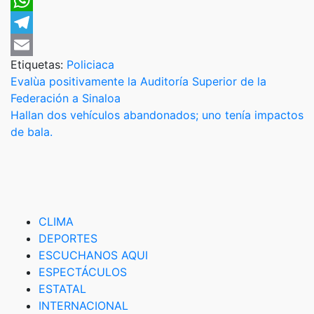
WhatsApp
Telegram
Etiquetas:
Policiaca
Email
Navegación
Evalùa positivamente la Auditoría Superior de la
Federación a Sinaloa
de
Hallan dos vehículos abandonados; uno tenía impactos
entradas
de bala.
CLIMA
DEPORTES
ESCUCHANOS AQUI
ESPECTÁCULOS
ESTATAL
INTERNACIONAL