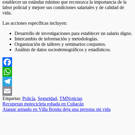
establecer un estándar mínimo que reconozca la importancia de la
labor policial y mejore sus condiciones salariales y de calidad de
vida.
Las acciones específicas incluyen:
Desarrollo de investigaciones para establecer un salario digno.
Intercambio de información y metodologías.
Organización de talleres y seminarios conjuntos.
Análisis de datos sociodemográficos y estadísticos.
Facebook
WhatsApp
Telegram
Etiquetas:
Policía
,
Seguridad
,
TMNoticias
Email
Navegación
Recuperan motocicleta robada en Culiacán
Ataque armado en Villa Bonita deja una persona sin vida
de
entradas