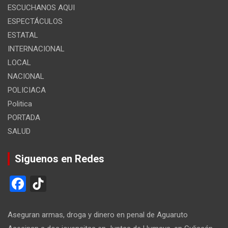
ESCUCHANOS AQUI
ESPECTÁCULOS
ESTATAL
INTERNACIONAL
LOCAL
NACIONAL
POLICIACA
Politica
PORTADA
SALUD
Siguenos en Redes
F
Ti
a
k
ce
T
Aseguran armas, droga y dinero en penal de Aguaruto