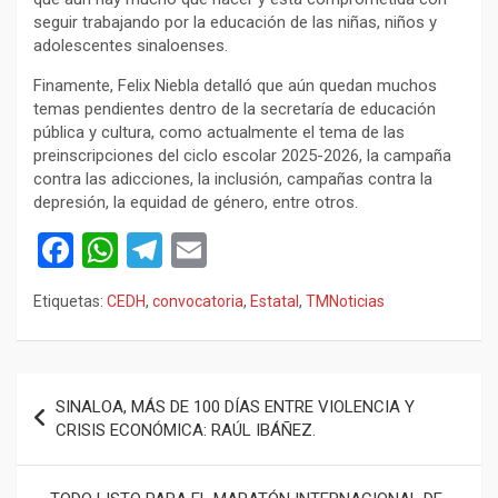
seguir trabajando por la educación de las niñas, niños y
adolescentes sinaloenses.
Finamente, Felix Niebla detalló que aún quedan muchos
temas pendientes dentro de la secretaría de educación
pública y cultura, como actualmente el tema de las
preinscripciones del ciclo escolar 2025-2026, la campaña
contra las adicciones, la inclusión, campañas contra la
depresión, la equidad de género, entre otros.
F
W
T
E
a
h
el
m
Etiquetas:
CEDH
,
convocatoria
,
Estatal
,
TMNoticias
ce
at
e
ail
b
s
gr
o
A
a
Navegación
SINALOA, MÁS DE 100 DÍAS ENTRE VIOLENCIA Y
o
p
m
de
CRISIS ECONÓMICA: RAÚL IBÁÑEZ.
k
p
entradas