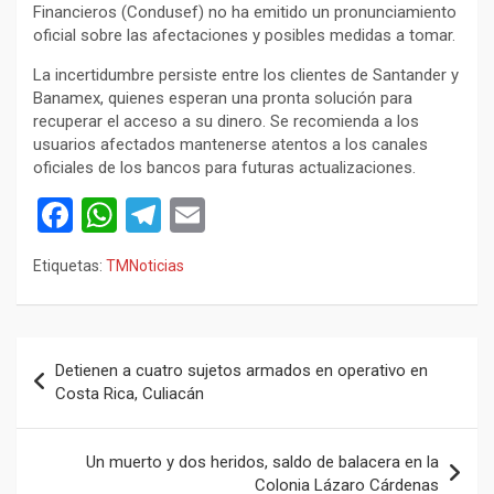
Financieros (Condusef) no ha emitido un pronunciamiento
oficial sobre las afectaciones y posibles medidas a tomar.
La incertidumbre persiste entre los clientes de Santander y
Banamex, quienes esperan una pronta solución para
recuperar el acceso a su dinero. Se recomienda a los
usuarios afectados mantenerse atentos a los canales
oficiales de los bancos para futuras actualizaciones.
F
W
T
E
a
h
el
m
Etiquetas:
TMNoticias
ce
at
e
ail
b
s
gr
o
A
a
Navegación
Detienen a cuatro sujetos armados en operativo en
o
p
m
de
Costa Rica, Culiacán
k
p
entradas
Un muerto y dos heridos, saldo de balacera en la
Colonia Lázaro Cárdenas