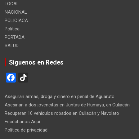
LOCAL
NACIONAL
POLICIACA
Politica
PORTADA
SALUD
Siguenos en Redes
F
Ti
a
k
ce
T
Aseguran armas, droga y dinero en penal de Aguaruto
b
o
Asesinan a dos jovencitas en Juntas de Humaya, en Culiacán
Recuperan 10 vehículos robados en Culiacán y Navolato
o
k
Escúchanos Aquí
o
Política de privacidad
k