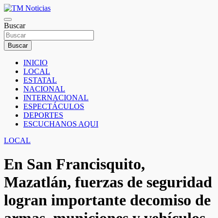
Saltar
al
TM Noticias
contenido
Buscar
TM Noticias
Buscar
INICIO
LOCAL
ESTATAL
NACIONAL
INTERNACIONAL
ESPECTÁCULOS
DEPORTES
ESCUCHANOS AQUI
LOCAL
En San Francisquito,
Mazatlán, fuerzas de seguridad
logran importante decomiso de