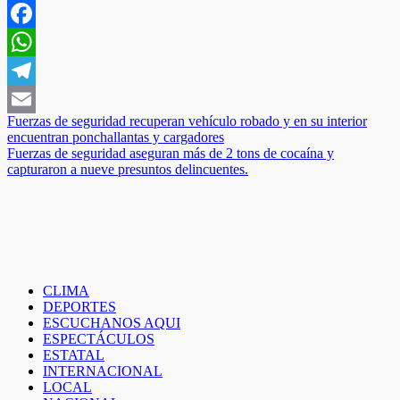
Facebook
WhatsApp
Telegram
Navegación
Fuerzas de seguridad recuperan vehículo robado y en su interior
Email
encuentran ponchallantas y cargadores
de
Fuerzas de seguridad aseguran más de 2 tons de cocaína y
entradas
capturaron a nueve presuntos delincuentes.
CLIMA
DEPORTES
ESCUCHANOS AQUI
ESPECTÁCULOS
ESTATAL
INTERNACIONAL
LOCAL