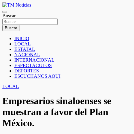
Saltar
al
TM Noticias
contenido
Buscar
TM Noticias
Buscar
INICIO
LOCAL
ESTATAL
NACIONAL
INTERNACIONAL
ESPECTÁCULOS
DEPORTES
ESCUCHANOS AQUI
LOCAL
Empresarios sinaloenses se
muestran a favor del Plan
México.