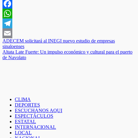
Facebook
WhatsApp
Telegram
Navegación
ADECEM solicitará al INEGI nuevo estudio de empresas
Email
sinaloenses
de
Altata Late Fuerte: Un impulso económico y cultural para el puerto
entradas
de Navolato
CLIMA
DEPORTES
ESCUCHANOS AQUI
ESPECTÁCULOS
ESTATAL
INTERNACIONAL
LOCAL