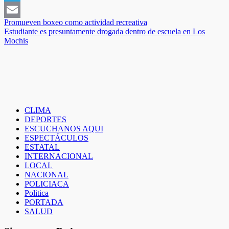
Telegram
Navegación
Promueven boxeo como actividad recreativa
Email
Estudiante es presuntamente drogada dentro de escuela en Los
de
Mochis
entradas
CLIMA
DEPORTES
ESCUCHANOS AQUI
ESPECTÁCULOS
ESTATAL
INTERNACIONAL
LOCAL
NACIONAL
POLICIACA
Politica
PORTADA
SALUD