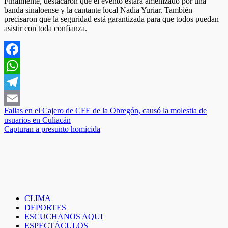
Finalmente, destacaron que el evento estará amenizado por una
banda sinaloense y la cantante local Nadia Yuriar. También
precisaron que la seguridad está garantizada para que todos puedan
asistir con toda confianza.
Facebook
WhatsApp
Telegram
Navegación
Fallas en el Cajero de CFE de la Obregón, causó la molestia de
Email
usuarios en Culiacán
de
Capturan a presunto homicida
entradas
CLIMA
DEPORTES
ESCUCHANOS AQUI
ESPECTÁCULOS