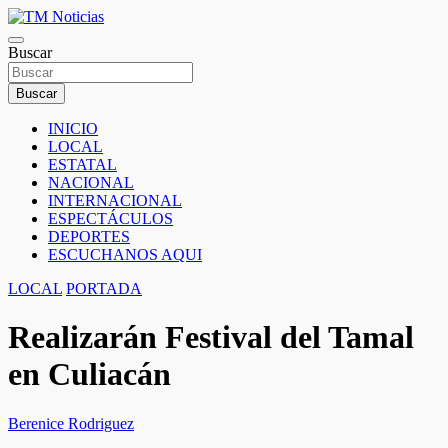
Saltar
al
TM Noticias
contenido
Buscar
TM Noticias
Buscar
INICIO
LOCAL
ESTATAL
NACIONAL
INTERNACIONAL
ESPECTÁCULOS
DEPORTES
ESCUCHANOS AQUI
LOCAL
PORTADA
Realizarán Festival del Tamal
en Culiacán
Berenice Rodriguez