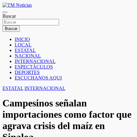
Saltar
al
TM Noticias
contenido
Buscar
TM Noticias
Buscar
INICIO
LOCAL
ESTATAL
NACIONAL
INTERNACIONAL
ESPECTÁCULOS
DEPORTES
ESCUCHANOS AQUI
ESTATAL
INTERNACIONAL
Campesinos señalan
importaciones como factor que
agrava crisis del maíz en