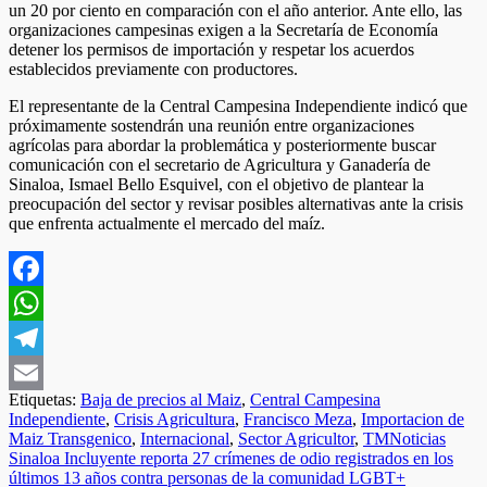
un 20 por ciento en comparación con el año anterior. Ante ello, las
organizaciones campesinas exigen a la Secretaría de Economía
detener los permisos de importación y respetar los acuerdos
establecidos previamente con productores.
El representante de la Central Campesina Independiente indicó que
próximamente sostendrán una reunión entre organizaciones
agrícolas para abordar la problemática y posteriormente buscar
comunicación con el secretario de Agricultura y Ganadería de
Sinaloa, Ismael Bello Esquivel, con el objetivo de plantear la
preocupación del sector y revisar posibles alternativas ante la crisis
que enfrenta actualmente el mercado del maíz.
Facebook
WhatsApp
Telegram
Etiquetas:
Baja de precios al Maiz
,
Central Campesina
Email
Independiente
,
Crisis Agricultura
,
Francisco Meza
,
Importacion de
Maiz Transgenico
,
Internacional
,
Sector Agricultor
,
TMNoticias
Navegación
Sinaloa Incluyente reporta 27 crímenes de odio registrados en los
últimos 13 años contra personas de la comunidad LGBT+