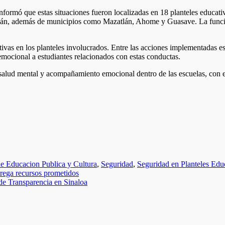
formó que estas situaciones fueron localizadas en 18 planteles educativ
iacán, además de municipios como Mazatlán, Ahome y Guasave. La funcion
tivas en los planteles involucrados. Entre las acciones implementadas e
emocional a estudiantes relacionados con estas conductas.
 salud mental y acompañamiento emocional dentro de las escuelas, con e
de Educacion Publica y Cultura
,
Seguridad
,
Seguridad en Planteles Edu
trega recursos prometidos
de Transparencia en Sinaloa