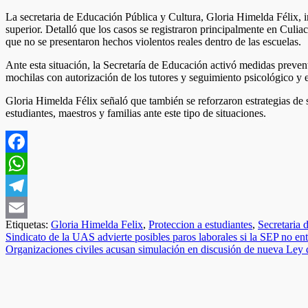
La secretaria de Educación Pública y Cultura, Gloria Himelda Félix, in
superior. Detalló que los casos se registraron principalmente en Cul
que no se presentaron hechos violentos reales dentro de las escuelas.
Ante esta situación, la Secretaría de Educación activó medidas preven
mochilas con autorización de los tutores y seguimiento psicológico y 
Gloria Himelda Félix señaló que también se reforzaron estrategias de
estudiantes, maestros y familias ante este tipo de situaciones.
Facebook
WhatsApp
Telegram
Etiquetas:
Gloria Himelda Felix
,
Proteccion a estudiantes
,
Secretaria 
Email
Navegación
Sindicato de la UAS advierte posibles paros laborales si la SEP no en
Organizaciones civiles acusan simulación en discusión de nueva Ley 
de
entradas