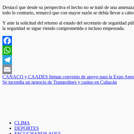
Destacó que desde su perspectiva el hecho no se trató de una amenaza 
todo lo contrario, remarcó que con mayor razón se debía llevar a cabo
Y ante la solicitud del retorno al estado del secretario de seguridad
la seguridad se sigue viendo comprometida o incluso empeorada.
Facebook
WhatsApp
Telegram
Navegación
CANACO y CAADES firman convenio de apoyo para la Expo Agro 
Email
Se incendia un negocio de Trampolines y casino en Culiacán
de
entradas
CLIMA
DEPORTES
ESCUCHANOS AQUI