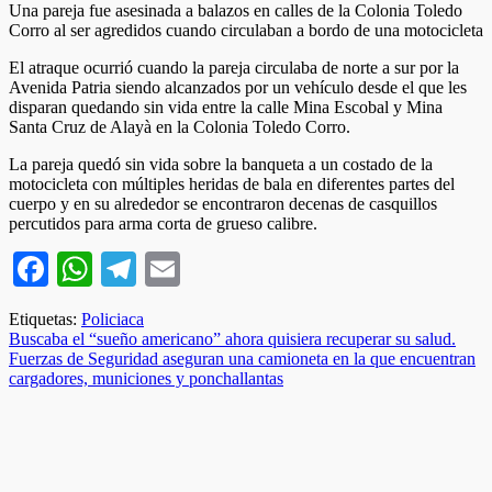
Una pareja fue asesinada a balazos en calles de la Colonia Toledo
Corro al ser agredidos cuando circulaban a bordo de una motocicleta
El atraque ocurrió cuando la pareja circulaba de norte a sur por la
Avenida Patria siendo alcanzados por un vehículo desde el que les
disparan quedando sin vida entre la calle Mina Escobal y Mina
Santa Cruz de Alayà en la Colonia Toledo Corro.
La pareja quedó sin vida sobre la banqueta a un costado de la
motocicleta con múltiples heridas de bala en diferentes partes del
cuerpo y en su alrededor se encontraron decenas de casquillos
percutidos para arma corta de grueso calibre.
Facebook
WhatsApp
Telegram
Email
Etiquetas:
Policiaca
Navegación
Buscaba el “sueño americano” ahora quisiera recuperar su salud.
Fuerzas de Seguridad aseguran una camioneta en la que encuentran
de
cargadores, municiones y ponchallantas
entradas