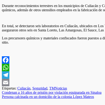
Durante reconocimientos terrestres en los municipios de Culiacán y Cos
químicos, además de otros utensilios empleados en la fabricación de sus
En total, se detectaron seis laboratorios en Culiacán, ubicados en Lo
aseguraron otros seis en Santa Loreto, Las Amargosas, El Sauce, Las 
Los precursores químicos y materiales confiscados fueron puestos a dis
sitio.
Facebook
WhatsApp
Telegram
Etiquetas:
Culiacán
,
Seguridad
,
TMNoticias
Email
Navegación
Condenan a 16 años de prisión por violación equiparada en Sinaloa
Persona calcinada en un domicilio de la colonia López Mateos
de