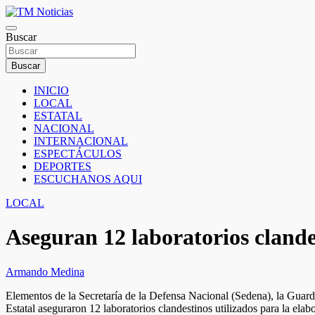
Saltar
al
TM Noticias
contenido
Buscar
TM Noticias
Buscar
INICIO
LOCAL
ESTATAL
NACIONAL
INTERNACIONAL
ESPECTÁCULOS
DEPORTES
ESCUCHANOS AQUI
LOCAL
Aseguran 12 laboratorios clande
Armando Medina
Elementos de la Secretaría de la Defensa Nacional (Sedena), la Guardia
Estatal aseguraron 12 laboratorios clandestinos utilizados para la elab