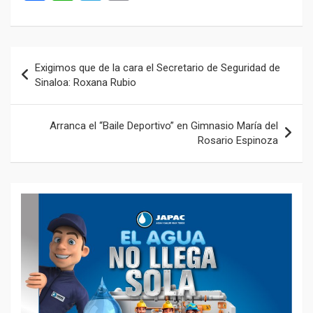
a
h
el
m
ce
at
e
ail
b
s
gr
Navegación
Exigimos que de la cara el Secretario de Seguridad de
o
A
a
de
Sinaloa: Roxana Rubio
o
p
m
entradas
k
p
Arranca el “Baile Deportivo” en Gimnasio María del
Rosario Espinoza