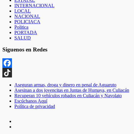
ESTATAL
INTERNACIONAL
LOCAL
NACIONAL
POLICIACA
Politica
PORTADA
SALUD
Siguenos en Redes
Facebook
TikTok
Aseguran armas, droga y dinero en penal de Aguaruto
Asesinan a dos jovencitas en Juntas de Humaya, en Culiacán
Recuperan 10 vehículos robados en Culiacán y Navolato
Escúchanos Aquí
Política de privacidad