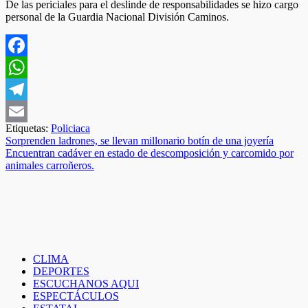
De las periciales para el deslinde de responsabilidades se hizo cargo
personal de la Guardia Nacional División Caminos.
Facebook
WhatsApp
Telegram
Etiquetas:
Policiaca
Email
Navegación
Sorprenden ladrones, se llevan millonario botín de una joyería
Encuentran cadáver en estado de descomposición y carcomido por
de
animales carroñeros.
entradas
CLIMA
DEPORTES
ESCUCHANOS AQUI
ESPECTÁCULOS