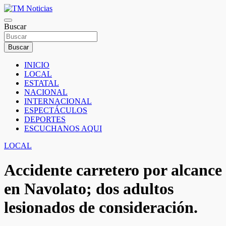
Saltar
al
TM Noticias
contenido
Buscar
TM Noticias
Buscar
INICIO
LOCAL
ESTATAL
NACIONAL
INTERNACIONAL
ESPECTÁCULOS
DEPORTES
ESCUCHANOS AQUI
LOCAL
Accidente carretero por alcance
en Navolato; dos adultos
lesionados de consideración.