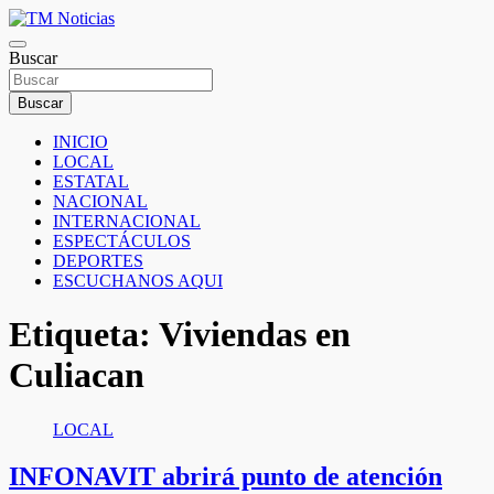
Saltar
al
TM Noticias
contenido
Buscar
TM Noticias
Buscar
INICIO
LOCAL
ESTATAL
NACIONAL
INTERNACIONAL
ESPECTÁCULOS
DEPORTES
ESCUCHANOS AQUI
Etiqueta:
Viviendas en
Culiacan
LOCAL
INFONAVIT abrirá punto de atención