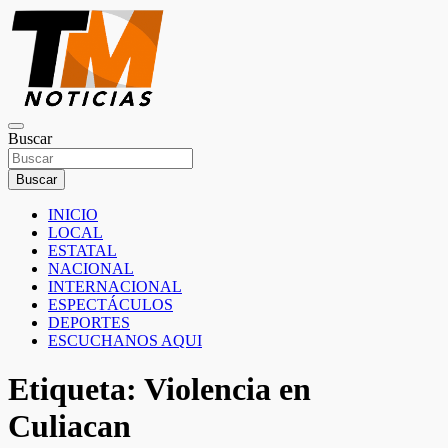
Saltar
al
contenido
TM Noticias
Buscar
TM Noticias
Buscar
INICIO
LOCAL
ESTATAL
NACIONAL
INTERNACIONAL
ESPECTÁCULOS
DEPORTES
ESCUCHANOS AQUI
Etiqueta:
Violencia en
Culiacan