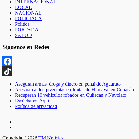
INTERNACIONAL
LOCAL
NACIONAL
POLICIACA
Politica
PORTADA
SALUD
Siguenos en Redes
Facebook
TikTok
Aseguran armas, droga y dinero en penal de Aguaruto
Asesinan a dos jovencitas en Juntas de Humaya, en Culiacán
Recuperan 10 vehículos robados en Culiacán y Navolato
Escúchanos Aquí
Política de privacidad
Copyright ©2026
TM Noticias