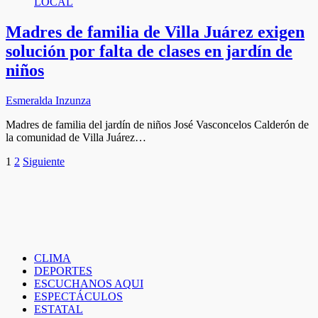
LOCAL
Madres de familia de Villa Juárez exigen
solución por falta de clases en jardín de
niños
Esmeralda Inzunza
Madres de familia del jardín de niños José Vasconcelos Calderón de
la comunidad de Villa Juárez…
Paginación
1
2
Siguiente
de
entradas
CLIMA
DEPORTES
ESCUCHANOS AQUI
ESPECTÁCULOS
ESTATAL