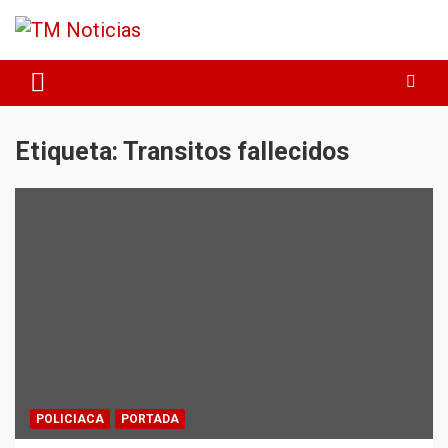
Saltar
al
contenido
TM Noticias
TM Noticias
Etiqueta:
Transitos fallecidos
POLICIACA
PORTADA