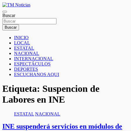
Saltar
al
TM Noticias
contenido
Buscar
TM Noticias
Buscar
INICIO
LOCAL
ESTATAL
NACIONAL
INTERNACIONAL
ESPECTÁCULOS
DEPORTES
ESCUCHANOS AQUI
Etiqueta:
Suspencion de
Labores en INE
ESTATAL
NACIONAL
INE suspenderá servicios en módulos de