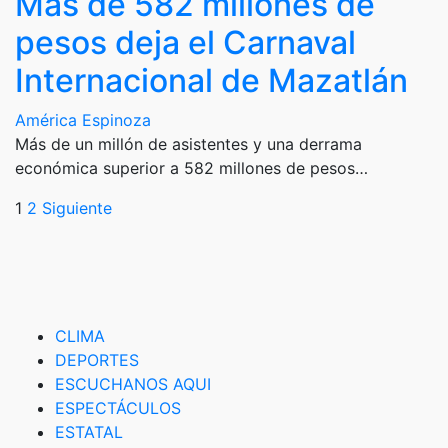
Más de 582 millones de
pesos deja el Carnaval
Internacional de Mazatlán
América Espinoza
Más de un millón de asistentes y una derrama
económica superior a 582 millones de pesos…
Paginación
1
2
Siguiente
de
entradas
CLIMA
DEPORTES
ESCUCHANOS AQUI
ESPECTÁCULOS
ESTATAL