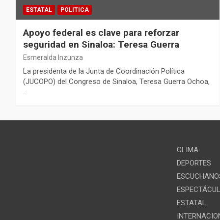
ESTATAL
POLITICA
Apoyo federal es clave para reforzar
seguridad en Sinaloa: Teresa Guerra
Esmeralda Inzunza
La presidenta de la Junta de Coordinación Política
(JUCOPO) del Congreso de Sinaloa, Teresa Guerra Ochoa,
…
CLIMA
DEPORTES
ESCUCHANOS
ESPECTÁCU
ESTATAL
INTERNACIO