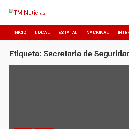
Saltar
al
contenido
TM Noticias
TM Noticias
INICIO
LOCAL
ESTATAL
NACIONAL
INTE
Etiqueta:
Secretaria de Segurida