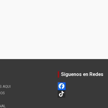
Siguenos en Redes
 AQUI
LOS
F
a
T
NAL